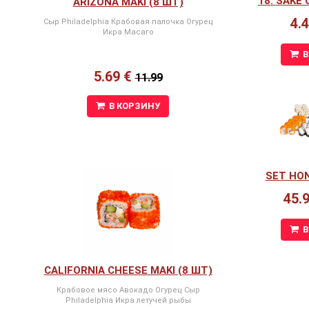
18. SAKE
ARIZONA MAKI (8 ШТ)
4.
Сыр Philadelphia Крабовая палочка Огурец
Икра Масаго
В
5.69 €
11.99
В КОРЗИНУ
SET HON
45.
В
CALIFORNIA CHEESE MAKI (8 ШТ)
Крабовое мясо Авокадо Огурец Сыр
Philadelphia Икра летучей рыбы