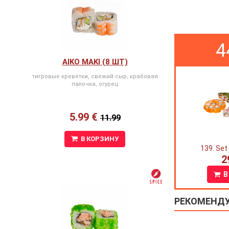
4
AIKO MAKI (8 ШТ)
тигровые креветки, свежий сыр, крабовая
палочка, огурец
5.99 €
11.99
В КОРЗИНУ
139. Set
2
В
РЕКОМЕНД