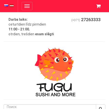
Toggle
navigation
27263333
Darba laiks:
(+371)
ceturtdien līdz pirmdien
11:00 - 21:00
,
otrdien, trešdien
esam slēgti