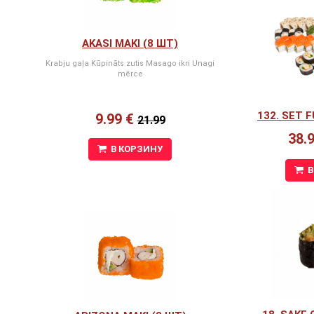
AKASI MAKI (8 ШТ)
Krabju gaļa Kūpināts zutis Masago ikri Unagi
mērce
132. SET F
9.99 €
21.99
38.
В КОРЗИНУ
В