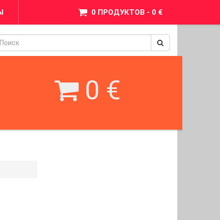
Ы
0 ПРОДУКТОВ - 0 €
pinimax
BetWest
0 €