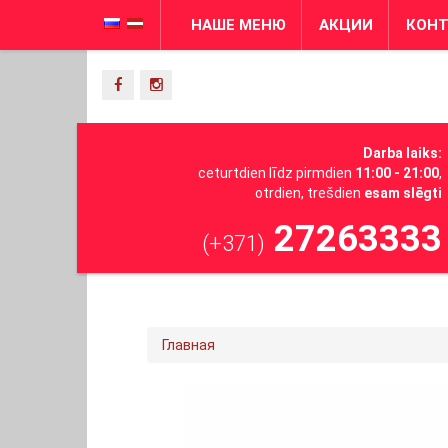
НАШЕ МЕНЮ
АКЦИИ
КОН
Darba laiks:
ceturtdien līdz pirmdien
11:00 - 21:00
,
otrdien, trešdien
esam slēgti
27263333
(+371)
Главная