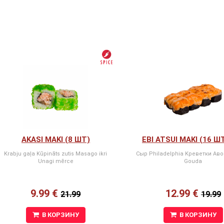
AKASI MAKI (8 ШТ)
EBI ATSUI MAKI (16 Ш
Krabju gaļa Kūpināts zutis Masago ikri
Сыр Philadelphia Kреветки Ав
Unagi mērce
Gouda
9.99 €
12.99 €
21.99
19.99
В КОРЗИНУ
В КОРЗИНУ