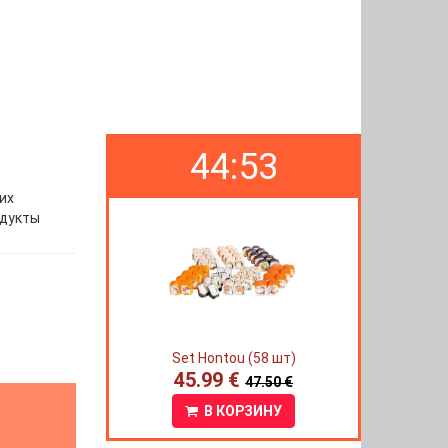
44:52
их
одукты
Set Hontou (58 шт)
45.99 €
47.50 €
В КОРЗИНУ