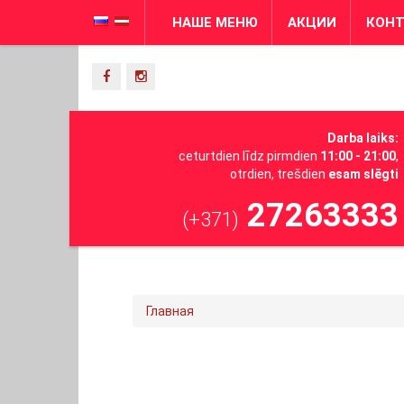
НАШЕ МЕНЮ
АКЦИИ
КОН
Darba laiks:
ceturtdien līdz pirmdien
11:00 - 21:00
,
otrdien, trešdien
esam slēgti
27263333
(+371)
Главная