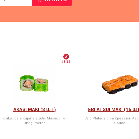
AKASI MAKI (8 ШТ)
EBI ATSUI MAKI (16 Ш
Krabju gaļa Kūpināts zutis Masago ikri
Сыр Philadelphia Kреветки Ав
Unagi mērce
Gouda