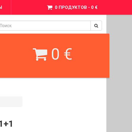
Ы
0 ПРОДУКТОВ - 0 €
pinimax
BetWest
0 €
 1+1