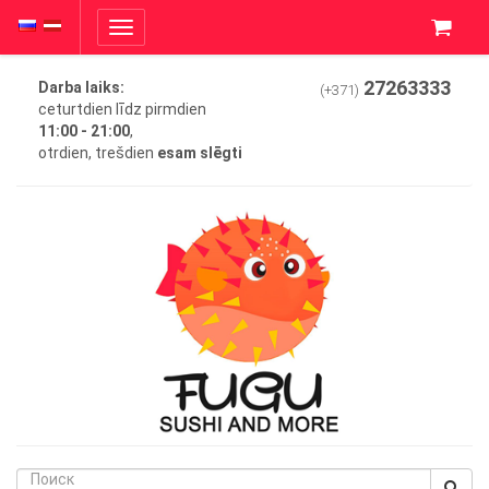
Toggle
navigation
27263333
Darba laiks:
(+371)
ceturtdien līdz pirmdien
11:00 - 21:00
,
otrdien, trešdien
esam slēgti