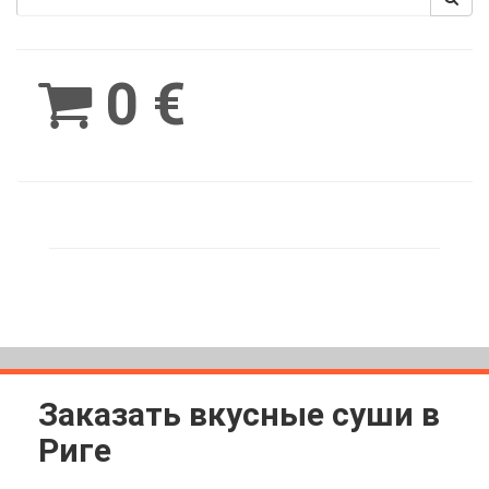
Spinimax
BetWest
0 €
Заказать вкусные суши в
Риге