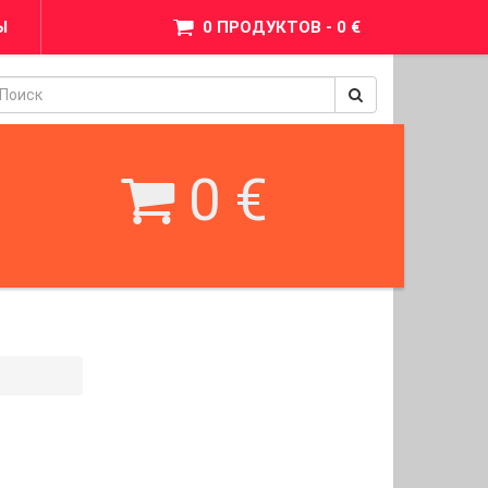
Ы
0 ПРОДУКТОВ - 0 €
pinimax
BetWest
0 €