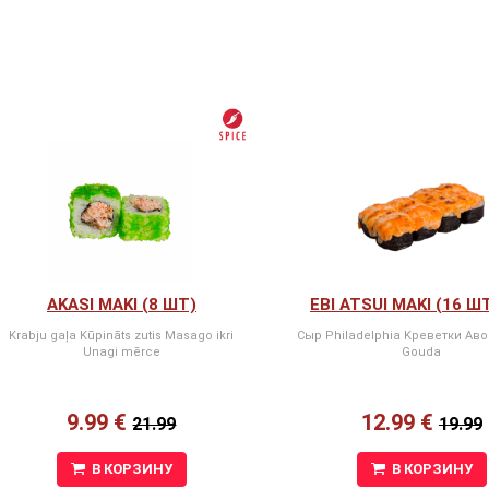
AKASI MAKI (8 ШТ)
EBI ATSUI MAKI (16 Ш
Krabju gaļa Kūpināts zutis Masago ikri
Сыр Philadelphia Kреветки Ав
Unagi mērce
Gouda
9.99 €
12.99 €
21.99
19.99
В КОРЗИНУ
В КОРЗИНУ