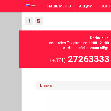
НАШЕ МЕНЮ
АКЦИИ
КОН
Darba laiks:
ceturtdien līdz pirmdien
11:00 - 21:00
,
otrdien, trešdien
esam slēgti
27263333
(+371)
Главная