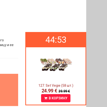
44:52
его
чицу и ее
127. Set Vegie (58 шт.)
24.99 €
39.99 €
В КОРЗИНУ