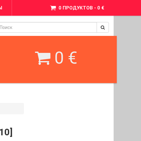
Ы
0 ПРОДУКТОВ - 0 €
pinimax
BetWest
0 €
10]