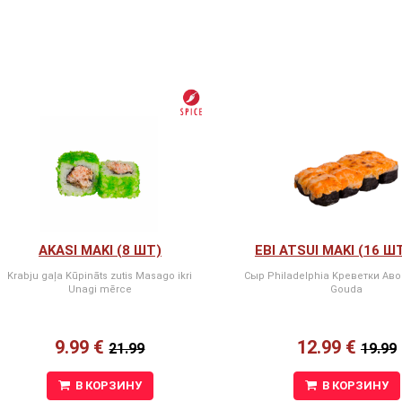
AKASI MAKI (8 ШТ)
EBI ATSUI MAKI (16 Ш
Krabju gaļa Kūpināts zutis Masago ikri
Сыр Philadelphia Kреветки Ав
Unagi mērce
Gouda
9.99 €
12.99 €
21.99
19.99
В КОРЗИНУ
В КОРЗИНУ