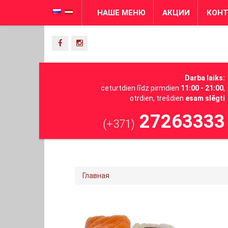
НАШЕ МЕНЮ
АКЦИИ
КОН
Darba laiks:
ceturtdien līdz pirmdien
11:00 - 21:00
,
otrdien, trešdien
esam slēgti
27263333
(+371)
Главная