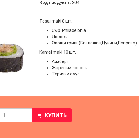
Код продукта:
204
Tosai maki 8 шт.
Сыр Philadelphia
Лосось
Овощи гриль(Баклажан,Цукини,Паприка)
Kanrei maki 10 шт.
Айзберг
Жареный лосось
Терияки соус
КУПИТЬ