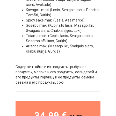
siers, Avokado)
Kavagati maki (Lasis, Svaigais siers, Paprika,
Tomāti, Gurķis)
Spicy sake maki (Lasis, Asā mērce)
Sosebo maki (Kūpināts lasis, Masago ikri,
Svaigais siers, Chukka aļģes, Loki)
Toiama maki (Cepts lasis, Svaigais siers,
Sezama sēkliņas, Gurķis)
Arizona maki (Masago ikri, Svaigais siers,
Krabju nūjiņa, Gurķis)
Содержит: яйца и их продукты, рыбу и ее
продукты, молоко и его продукты, сельдерей и
его продукты, горчицу и ее продукты, семена
сезама и его продукты, сою
34.99 €