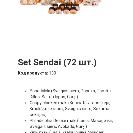
Set Sendai (72 шт.)
Код продукта:
130
Yasai Maki (Svaigias siers, Paprika, Tomāti,
Dilles, Salātu lapas, Gurķi)
Crispy chicken maki (Kūpināta
vistas
fileja,
Kraukšķīgie sīpoli, Svaigais siers, Sezama
sēkliņas)
Philadelphia Deluxe maki (Lasis, Masago ikri,
Svaigais siers, Avokado, Gurķi)
Kinki maki (Lasis, Krabju nūjiņa, Svaigais