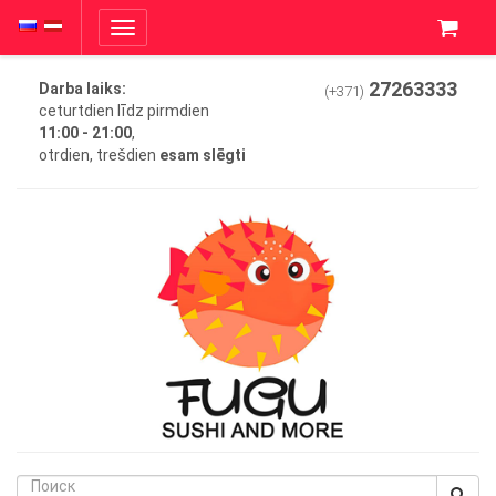
Toggle
navigation
27263333
Darba laiks:
(+371)
ceturtdien līdz pirmdien
11:00 - 21:00
,
otrdien, trešdien
esam slēgti