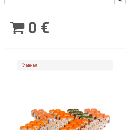
Spinimax
BetWest
0 €
Главная