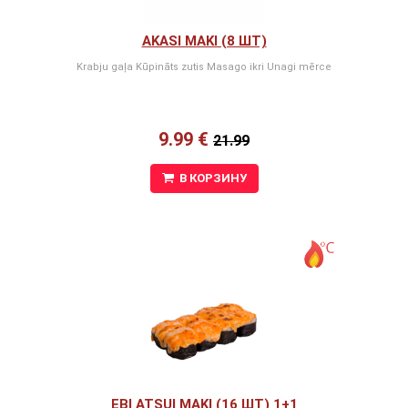
AKASI MAKI (8 ШТ)
Krabju gaļa Kūpināts zutis Masago ikri Unagi mērce
9.99 €
21.99
В КОРЗИНУ
EBI ATSUI MAKI (16 ШТ) 1+1