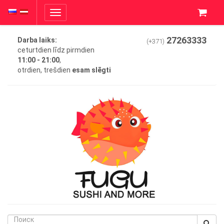
Toggle
navigation
27263333
Darba laiks:
(+371)
ceturtdien līdz pirmdien
11:00 - 21:00
,
otrdien, trešdien
esam slēgti