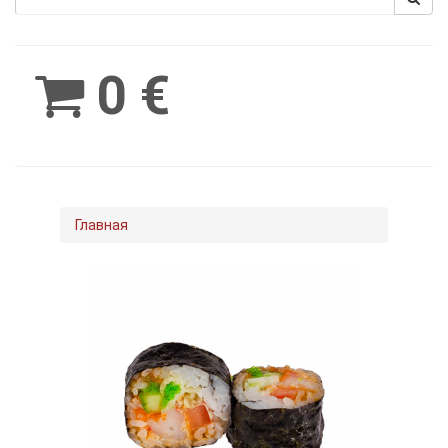
Spinimax
BetWest
0 €
Главная