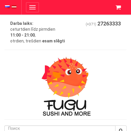
Toggle
navigation
27263333
Darba laiks:
(+371)
ceturtdien līdz pirmdien
11:00 - 21:00
,
otrdien, trešdien
esam slēgti