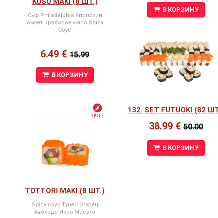
KUSU MAKI (8 ШТ.)
В КОРЗИНУ
Сыр Philadelphia Японский
омлет Крабовое мясо Spicy
Соус
6.49 €
15.99
В КОРЗИНУ
132. SET FUTUOKI (82 ШТ
38.99 €
50.00
В КОРЗИНУ
TOTTORI MAKI (8 ШТ.)
Spicy соус Тунец Огурец
Авокадо Икра Масаго