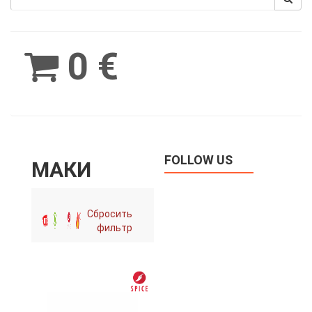
Spinimax
BetWest
0 €
FOLLOW US
МАКИ
Сбросить
фильтр