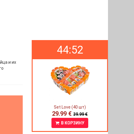
44:52
йца и их
го
Set Love (40 шт)
29.99 €
39.99 €
В КОРЗИНУ