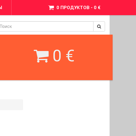
Ы
0 ПРОДУКТОВ - 0 €
pinimax
BetWest
0 €