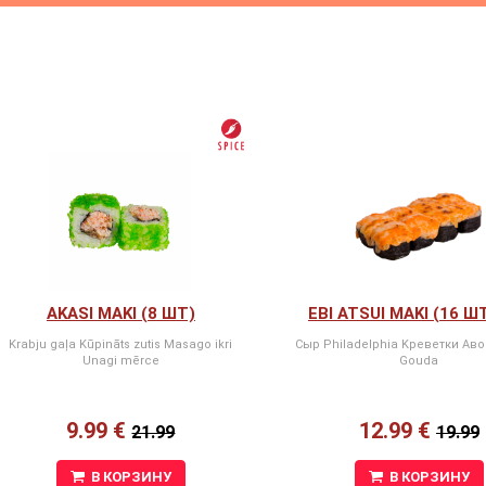
AKASI MAKI (8 ШТ)
EBI ATSUI MAKI (16 Ш
Krabju gaļa Kūpināts zutis Masago ikri
Сыр Philadelphia Kреветки Ав
Unagi mērce
Gouda
9.99 €
12.99 €
21.99
19.99
В КОРЗИНУ
В КОРЗИНУ