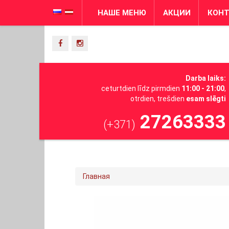
НАШЕ МЕНЮ
АКЦИИ
КОН
Darba laiks:
ceturtdien līdz pirmdien
11:00 - 21:00
,
otrdien, trešdien
esam slēgti
27263333
(+371)
Главная