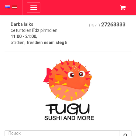
Toggle
navigation
27263333
Darba laiks:
(+371)
ceturtdien līdz pirmdien
11:00 - 21:00
,
otrdien, trešdien
esam slēgti