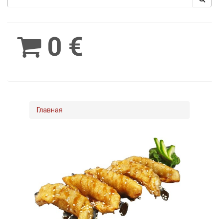
Spinimax
BetWest
0 €
Главная