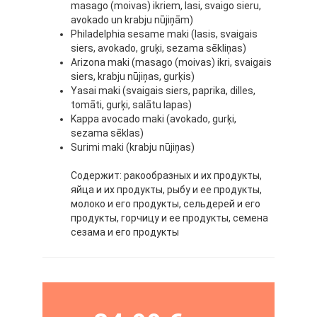
masago (moivas) ikriem, lasi, svaigo sieru,
avokado un krabju nūjiņām)
Philadelphia sesame maki (lasis, svaigais
siers, avokado, gruķi, sezama sēkliņas)
Arizona maki (masago (moivas) ikri, svaigais
siers, krabju nūjiņas, gurķis)
Yasai maki (svaigais siers, paprika, dilles,
tomāti, gurķi, salātu lapas)
Kappa avocado maki (avokado, gurķi,
sezama sēklas)
Surimi maki (krabju nūjiņas)
Содержит: ракообразных и их продукты,
яйца и их продукты, рыбу и ее продукты,
молоко и его продукты, сельдерей и его
продукты, горчицу и ее продукты, семена
сезама и его продукты