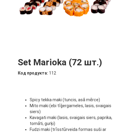
Set Marioka (72 шт.)
Код продукта:
112
Spicy tekka maki (tuncis, asā mērce)
Mito maki (ebi tīģergarneles, lasis, svaigais
siers)
Kavagati maki (lasis, svaigais siers, paprika,
tomāti, gurķi)
Fudzi maki (trīsstūrveida formas suši ar