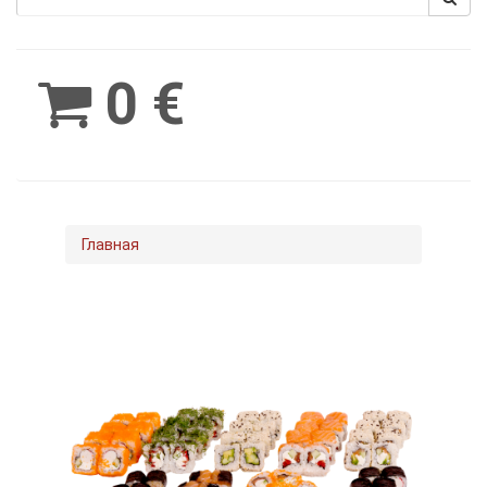
Spinimax
BetWest
0 €
Главная