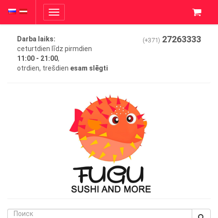
Toggle
navigation
27263333
Darba laiks:
(+371)
ceturtdien līdz pirmdien
11:00 - 21:00
,
otrdien, trešdien
esam slēgti