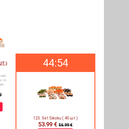
44:53
ШТ.)
maki
i In
aki
9
125. Set Sikoku ( 40 шт.)
53.99 €
56.99 €