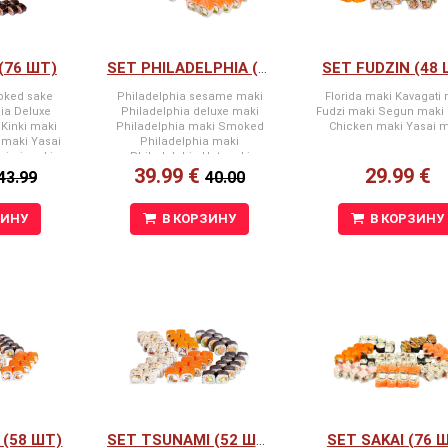
(76 ШТ)
SET FUDZIN (48
SET PHILADELPHIA (40 ШТ)
oked sake
Philadelphia sesame maki
Florida maki Kavagati
ia Deluxe
Philadelphia deluxe maki
Fudzi maki Segun maki 
Kinki maki
Philadelphia maki Smoked
Chicken maki Yasai 
 maki Yasai
Philadelphia maki
rimi maki
Philadelphia Hot maki
39.99 €
29.99 €
43.99
40.00
ЗИНУ
В КОРЗИНУ
В КОРЗИНУ
(58 ШТ)
SET SAKAI (76 Ш
SET TSUNAMI (52 ШТ.)