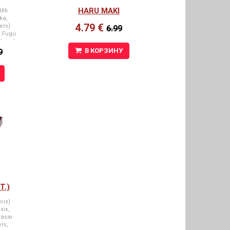
HARU MAKI
ēti
ka,
4.79 €
ers)
6.99
, Fugu
eberg)
iers,
В КОРЗИНУ
9
Dilles,
maki
 Segun
aigais
maki
vaigais
ansai
Masago
rķis)
abju
s,
ia
aigais
as,
Т.)
cis)
sis,
Yasai
ers,