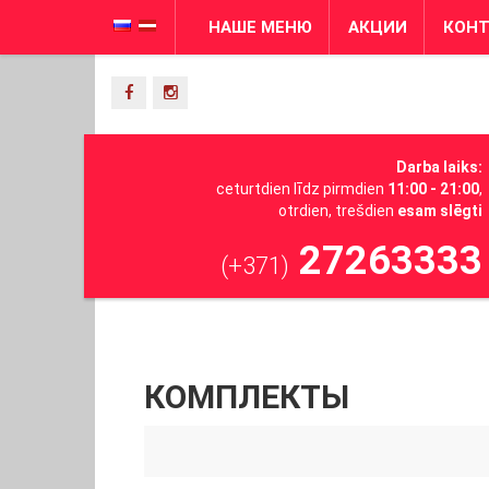
НАШЕ МЕНЮ
АКЦИИ
КОН
Darba laiks:
ceturtdien līdz pirmdien
11:00 - 21:00
,
otrdien, trešdien
esam slēgti
27263333
(+371)
КОМПЛЕКТЫ