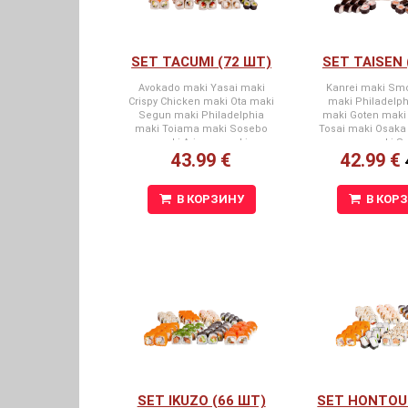
SET TACUMI (72 ШТ)
SET TAISEN 
Avokado maki Yasai maki
Kanrei maki Sm
Crispy Chicken maki Ota maki
maki Philadelph
Segun maki Philadelphia
maki Goten maki 
maki Toiama maki Sosebo
Tosai maki Osaka
maki Arizona maki
sesame maki Su
43.99 €
42.99 €
В КОРЗИНУ
В КОР
SET IKUZO (66 ШТ)
SET HONTOU 