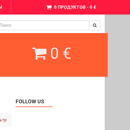
Ы
0 ПРОДУКТОВ - 0 €
pinimax
BetWest
0 €
FOLLOW US
ьтр