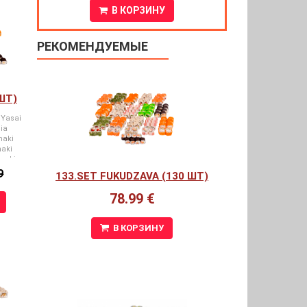
В КОРЗИНУ
РЕКОМЕНДУЕМЫЕ
ШТ)
 Yasai
ia
maki
aki
maki
9
133.SET FUKUDZAVA (130 ШТ)
78.99 €
В КОРЗИНУ