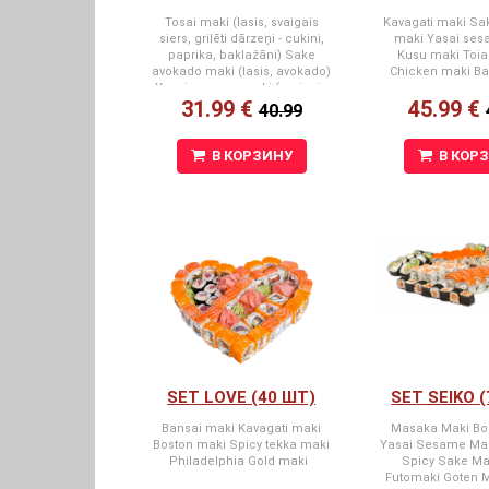
Tosai maki (lasis, svaigais
Kavagati maki Sa
siers, grilēti dārzeņi - cukini,
maki Yasai se
paprika, baklažāni) Sake
Kusu maki Toi
avokado maki (lasis, avokado)
Chicken maki Ba
Yasai sesame maki (svaigais
31.99 €
45.99 €
siers, sezama sēklas, paprika,
40.99
tomāti, salātu lapas, gurķi)
Kusu maki (snow crab
premium, japānas omlete,
В КОРЗИНУ
В КОР
spicy mērce, svaigais siers)
Masaka maki (masago ikri,
snow crab premium, svaigais
siers, tomāti) Kappa cheese
maki (svaigais siers, gurķi)
Arizona maki (masago ikri,
svaigais siers, krabju nūjiņa,
gurķis)
SET LOVE (40 ШТ)
SET SEIKO (
Bansai maki Kavagati maki
Masaka Maki Bo
Boston maki Spicy tekka maki
Yasai Sesame Mak
Philadelphia Gold maki
Spicy Sake Ma
Futomaki Goten M