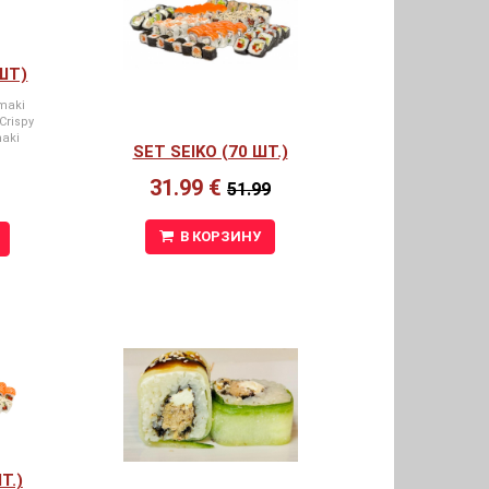
 ШТ)
 maki
Crispy
maki
SET SEIKO (70 ШТ.)
31.99 €
51.99
В КОРЗИНУ
Т.)