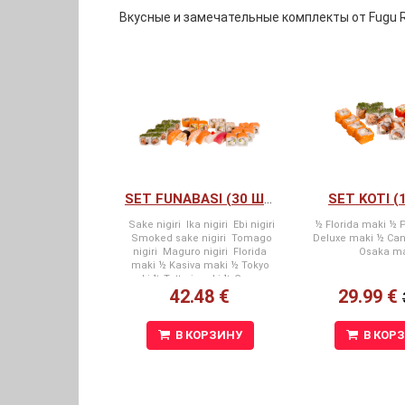
Вкусные и замечательные комплекты от Fugu R
SET KOTI (
SET FUNABASI (30 ШТ.)
Sake nigiri Ika nigiri Ebi nigiri
½ Florida maki ½ 
Smoked sake nigiri Tomago
Deluxe maki ½ Ca
nigiri Maguro nigiri Florida
Osaka m
maki ½ Kasiva maki ½ Tokyo
maki ½ Tottori maki ½ Gumma
42.48 €
29.99 €
maki
В КОРЗИНУ
В КОР