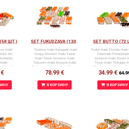
(58 ШТ.)
SET BUTTO (72 
SET FUKUDZAVA (130 ШТ)
ese maki
Toiama maki Kavagati maki
Fudzi maki Florida maki
biko ikri,
Crispy Chicken maki Yasai
Futomaki Philadelph
 Avokado,
maki Yasai Sesame maki
sesame maki Green 
 maki
Tokusen maki Arizona maki
Tosai maki Tomago m
obiko ikri,
Satori maki Tosai maki Osaka
Bansai maki Kavagati 
 €
78.99 €
34.99 €
 Avokado,
maki Goten maki Florida maki
64.9
i, Gurķis)
Sake kappa maki Boston maki
ergarneles
Segun maki Green maki
 majonēze,
ЗИНУ
В КОРЗИНУ
В КОРЗИНУ
s) Aiko maki
igais siers,
rķis) Toiama
s, Svaigais
, Sezama
py chicken
tas fileja,
i, Svaigais
sēkliņas)