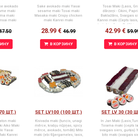
ke avokado
Sake avokado maki Yasai
Tosai Maki (Lasis, Gril
same maki
sesame maki Tosai maki
dārzeņi - Cikini, Papri
ama maki
Masaka maki Crispy chicken
Baklažāns, Svaigais si
nsai maki
maki Kanrei maki
Kanrei maki (Cepts lasis
terijaki mērce, Salāti ic
28.99 €
42.99 €
Yasai maki (Svaigais s
47.50
46.99
59.9
Paprika, Tomāti, Gurķis, 
Salātu lapa) Chicken 
(Kūpināta vista, Lociņi)
ЗИНУ
В КОРЗИНУ
В КОРЗИНУ
maki (Lasis, Bekons, Sv
siers, Gurķis) Goten 
(Vista, Terijaki mērce, S
siers, Salāti iceberg) B
maki (Kūpināts lasis, 
ikri, Svaigais siers, Gu
Kinki maki (Lasis, Kr
nūjiņa, Svaigais sier
Avokado) Philadelph
sesame maki (Lasis, Sv
siers, Sezama sēkliņ
Avokado, Gurķis)
70 ШТ.)
SET LV100 (100 ШТ.)
SET LV 30 (30 Ш
ston maki
Kisivada maki (tuncis, unagi
In Jan Maki (Lasis,Tun
i Aiko Maki
mērce, krabju nūjiņas, spicy
Toiama maki (cepts la
ki Yasai
mērce, avokado, tomāti) Mito
svaigais siers, gurķis) 
aki Kanrei
maki (ebi tīģergarneles, lasis,
bito maki (svaigais si