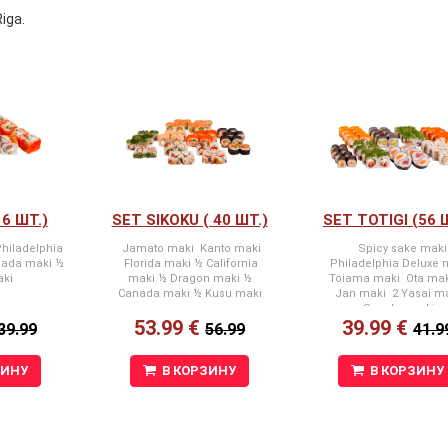
iga.
16 ШТ.)
SET SIKOKU ( 40 ШТ.)
SET TOTIGI (56 
Philadelphia
Jamato maki Kanto maki
Spicy sake maki
nada maki ½
Florida maki ½ California
Philadelphia Deluxe 
aki
maki ½ Dragon maki ½
Toiama maki Ota mak
Canada maki ½ Kusu maki
Jan maki 2 Yasai m
Sosebo maki
53.99 €
39.99 €
39.99
56.99
41.9
ЗИНУ
В КОРЗИНУ
В КОРЗИНУ