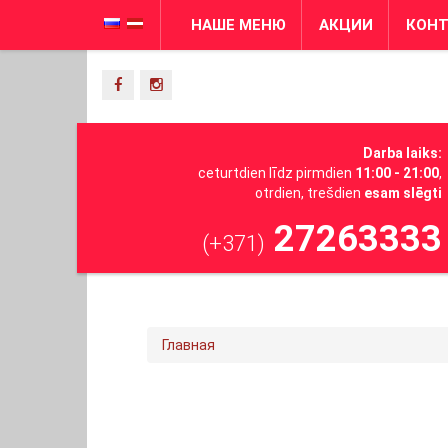
НАШЕ МЕНЮ
АКЦИИ
КОН
Darba laiks:
ceturtdien līdz pirmdien
11:00 - 21:00
,
otrdien, trešdien
esam slēgti
27263333
(+371)
Главная