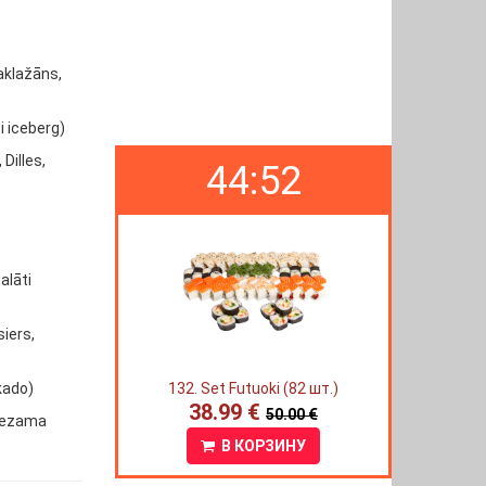
Baklažāns,
i iceberg)
Dilles,
44:52
alāti
siers,
okado)
132. Set Futuoki (82 шт.)
38.99 €
50.00 €
 Sezama
В КОРЗИНУ