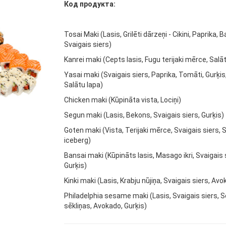
Код продукта:
Tosai Maki (Lasis, Grilēti dārzeņi - Cikini, Paprika, 
Svaigais siers)
Kanrei maki (Cepts lasis, Fugu terijaki mērce, Salāt
Yasai maki (Svaigais siers, Paprika, Tomāti, Gurķis, 
Salātu lapa)
Chicken maki (Kūpināta vista, Lociņi)
Segun maki (Lasis, Bekons, Svaigais siers, Gurķis)
Goten maki (Vista, Terijaki mērce, Svaigais siers, S
iceberg)
Bansai maki (Kūpināts lasis, Masago ikri, Svaigais 
Gurķis)
Kinki maki (Lasis, Krabju nūjiņa, Svaigais siers, Av
Philadelphia sesame maki (Lasis, Svaigais siers,
sēkliņas, Avokado, Gurķis)