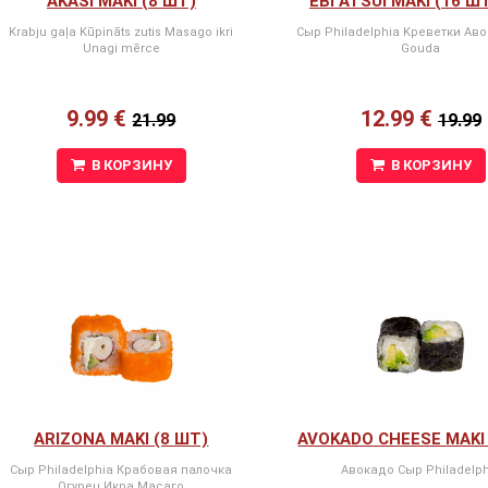
AKASI MAKI (8 ШТ)
EBI ATSUI MAKI (16 Ш
Krabju gaļa Kūpināts zutis Masago ikri
Сыр Philadelphia Kреветки Ав
Unagi mērce
Gouda
9.99 €
12.99 €
21.99
19.99
В КОРЗИНУ
В КОРЗИНУ
ARIZONA MAKI (8 ШТ)
AVOKADO CHEESE MAKI 
Сыр Philadelphia Крабовая палочка
Авокадо Сыр Philadelph
Огурец Икра Масаго