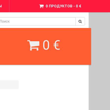
Ы
0 ПРОДУКТОВ - 0 €
pinimax
BetWest
0 €