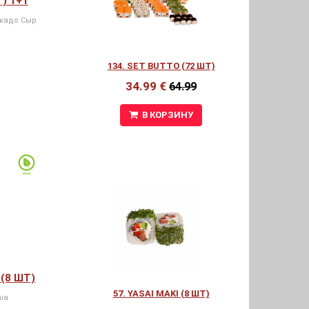
Т) 1+1
окадо Сыр
134. SET BUTTO (72 ШТ)
34.99 €
64.99
В КОРЗИНУ
(8 ШТ)
57. YASAI MAKI (8 ШТ)
ia