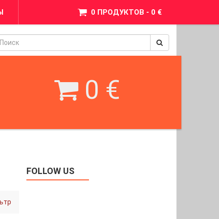
Ы
0 ПРОДУКТОВ - 0 €
pinimax
BetWest
0 €
FOLLOW US
ьтр