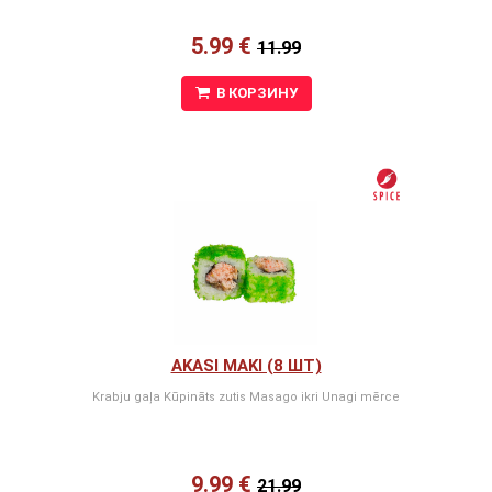
5.99 €
11.99
В КОРЗИНУ
AKASI MAKI (8 ШТ)
Krabju gaļa Kūpināts zutis Masago ikri Unagi mērce
9.99 €
21.99