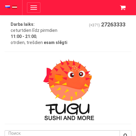
Toggle
navigation
27263333
Darba laiks:
(+371)
ceturtdien līdz pirmdien
11:00 - 21:00
,
otrdien, trešdien
esam slēgti