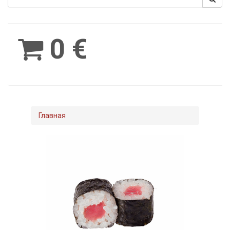
Spinimax
BetWest
0 €
Главная