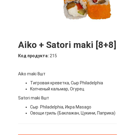
Aiko + Satori maki [8+8]
Код продукта:
215
Aiko maki 8шт
Tигровая креветка, Сыр Philadelphia
Kопченый кальмар, Oгурец
Satori maki 8шт
Сыр Philadelphia, Икра Masago
Овощи гриль (Баклажан, Цукини, Паприка)