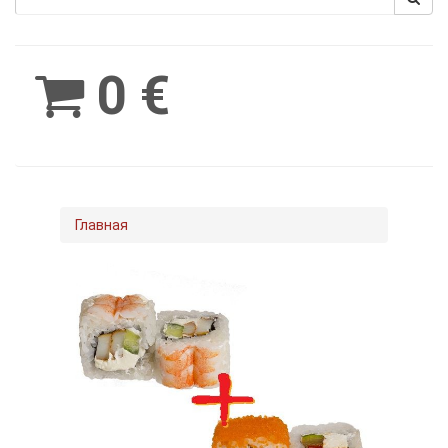
Spinimax
BetWest
0 €
Главная