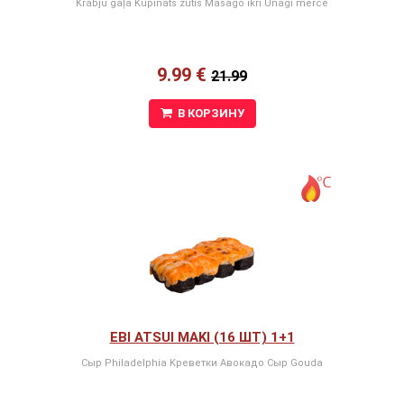
Krabju gaļa Kūpināts zutis Masago ikri Unagi mērce
9.99 €
21.99
В КОРЗИНУ
EBI ATSUI MAKI (16 ШТ) 1+1
Сыр Philadelphia Kреветки Авокадо Сыр Gouda