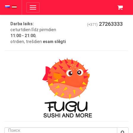
Toggle
navigation
27263333
Darba laiks:
(+371)
ceturtdien līdz pirmdien
11:00 - 21:00
,
otrdien, trešdien
esam slēgti