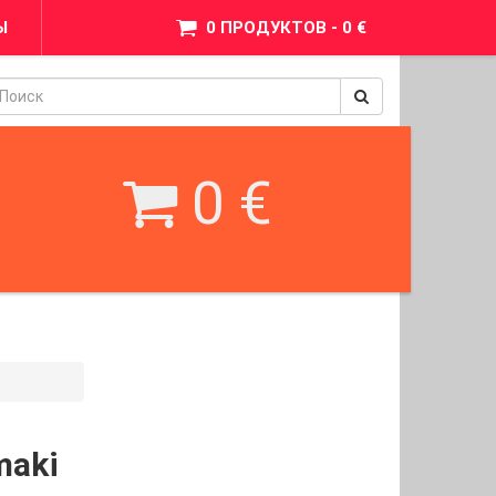
Ы
0 ПРОДУКТОВ - 0 €
pinimax
BetWest
0 €
maki