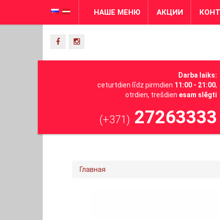
НАШЕ МЕНЮ
АКЦИИ
КОН
Darba laiks:
ceturtdien līdz pirmdien
11:00 - 21:00
,
otrdien, trešdien
esam slēgti
27263333
(+371)
Главная