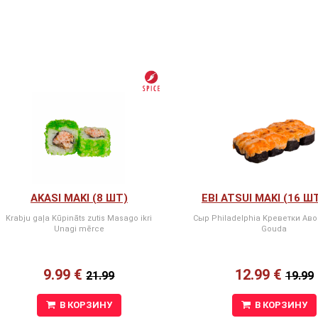
AKASI MAKI (8 ШТ)
EBI ATSUI MAKI (16 Ш
Krabju gaļa Kūpināts zutis Masago ikri
Сыр Philadelphia Kреветки Ав
Unagi mērce
Gouda
9.99 €
12.99 €
21.99
19.99
В КОРЗИНУ
В КОРЗИНУ