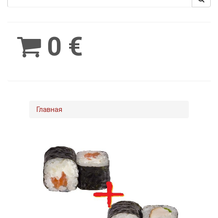
Spinimax
BetWest
0 €
Главная