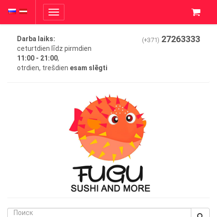
Toggle
navigation
27263333
Darba laiks:
(+371)
ceturtdien līdz pirmdien
11:00 - 21:00
,
otrdien, trešdien
esam slēgti