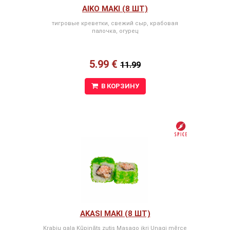
AIKO MAKI (8 ШТ)
тигровые креветки, свежий сыр, крабовая
палочка, огурец
5.99 €
11.99
В КОРЗИНУ
AKASI MAKI (8 ШТ)
Krabju gaļa Kūpināts zutis Masago ikri Unagi mērce