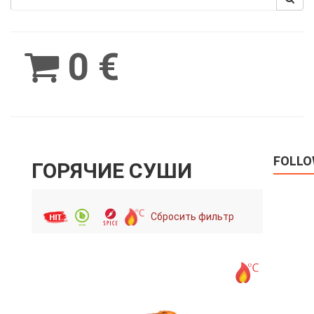
Spinimax
BetWest
0 €
FOLLO
ГОРЯЧИЕ СУШИ
Сбросить фильтр