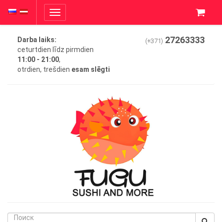
Toggle
navigation
27263333
Darba laiks:
(+371)
ceturtdien līdz pirmdien
11:00 - 21:00
,
otrdien, trešdien
esam slēgti