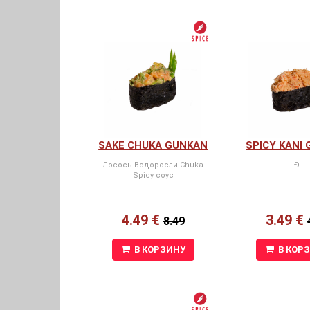
SAKE CHUKA GUNKAN
SPICY KANI
Лосось Водоросли Chuka
Ð
Spicy соус
4.49 €
3.49 €
8.49
В КОРЗИНУ
В КОР