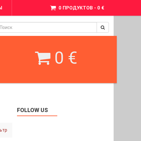
Ы
0 ПРОДУКТОВ - 0 €
pinimax
BetWest
0 €
FOLLOW US
ьтр