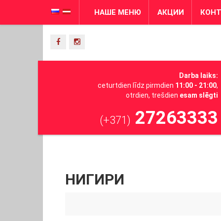
НАШЕ МЕНЮ
АКЦИИ
КОН
Darba laiks:
ceturtdien līdz pirmdien
11:00 - 21:00
,
otrdien, trešdien
esam slēgti
27263333
(+371)
НИГИРИ