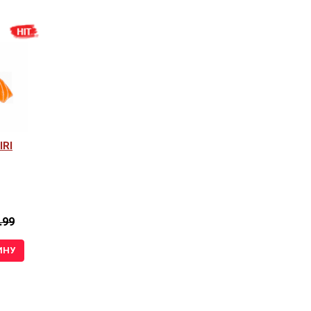
IRI
.99
ИНУ