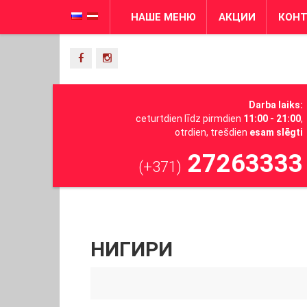
НАШЕ МЕНЮ
АКЦИИ
КОН
Darba laiks:
ceturtdien līdz pirmdien
11:00 - 21:00
,
otrdien, trešdien
esam slēgti
27263333
(+371)
НИГИРИ