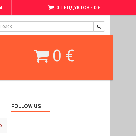
Ы
0 ПРОДУКТОВ - 0 €
pinimax
BetWest
0 €
FOLLOW US
р