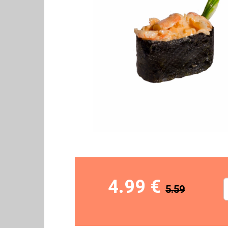
4.99 €
5.59