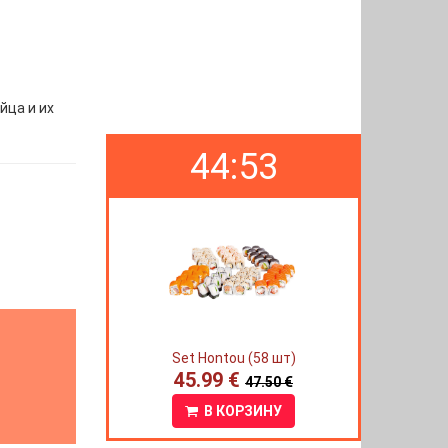
йца и их
44:52
Set Hontou (58 шт)
45.99 €
47.50 €
В КОРЗИНУ