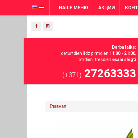
НАШЕ МЕНЮ
АКЦИИ
КОН
Darba laiks:
ceturtdien līdz pirmdien
11:00 - 21:00
,
otrdien, trešdien
esam slēgti
27263333
(+371)
Главная