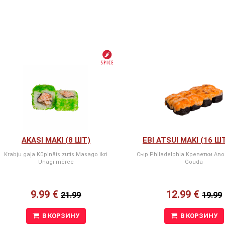
AKASI MAKI (8 ШТ)
EBI ATSUI MAKI (16 Ш
Krabju gaļa Kūpināts zutis Masago ikri
Сыр Philadelphia Kреветки Ав
Unagi mērce
Gouda
9.99 €
12.99 €
21.99
19.99
В КОРЗИНУ
В КОРЗИНУ