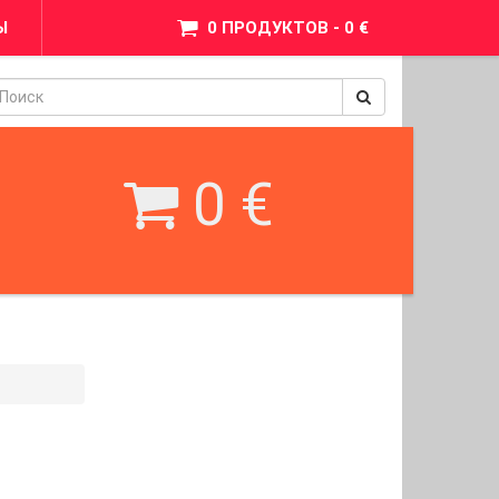
Ы
0 ПРОДУКТОВ - 0 €
pinimax
BetWest
0 €