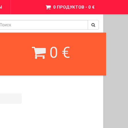
Ы
0 ПРОДУКТОВ - 0 €
pinimax
BetWest
0 €