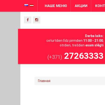
НАШЕ МЕНЮ
АКЦИИ
КОН
Darba laiks:
ceturtdien līdz pirmdien
11:00 - 21:00
,
otrdien, trešdien
esam slēgti
27263333
(+371)
Главная