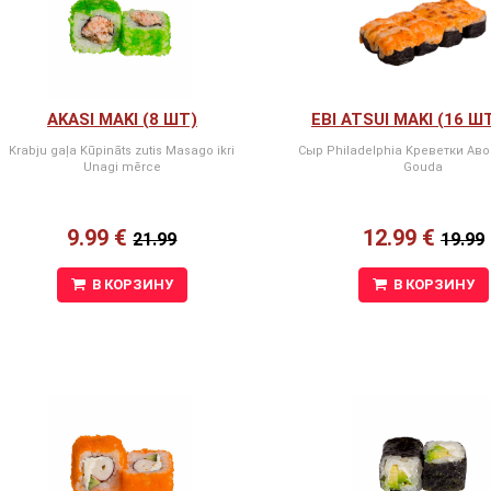
AKASI MAKI (8 ШТ)
EBI ATSUI MAKI (16 Ш
Krabju gaļa Kūpināts zutis Masago ikri
Сыр Philadelphia Kреветки Ав
Unagi mērce
Gouda
9.99 €
12.99 €
21.99
19.99
В КОРЗИНУ
В КОРЗИНУ