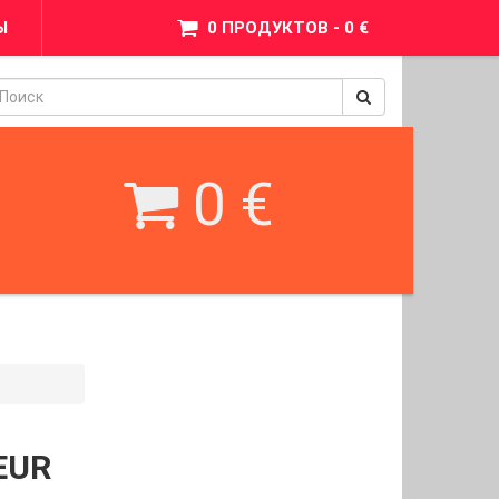
Ы
0 ПРОДУКТОВ - 0 €
pinimax
BetWest
0 €
EUR