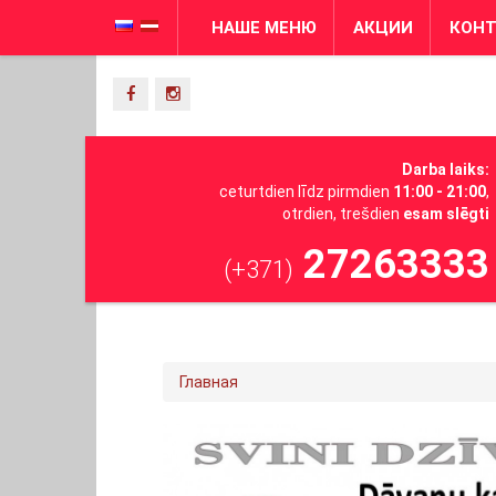
НАШЕ МЕНЮ
АКЦИИ
КОН
Darba laiks:
ceturtdien līdz pirmdien
11:00 - 21:00
,
otrdien, trešdien
esam slēgti
27263333
(+371)
Главная