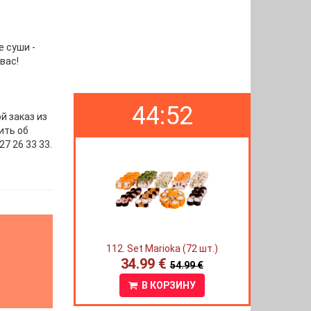
 суши -
вас!
44:51
й заказ из
ить об
7 26 33 33.
112. Set Marioka (72 шт.)
34.99 €
54.99 €
В КОРЗИНУ