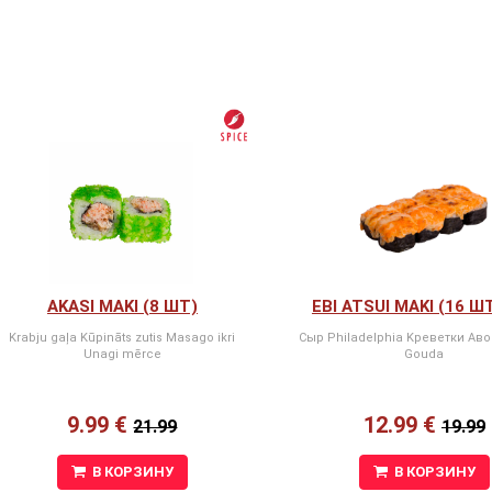
AKASI MAKI (8 ШТ)
EBI ATSUI MAKI (16 Ш
Krabju gaļa Kūpināts zutis Masago ikri
Сыр Philadelphia Kреветки Ав
Unagi mērce
Gouda
9.99 €
12.99 €
21.99
19.99
В КОРЗИНУ
В КОРЗИНУ