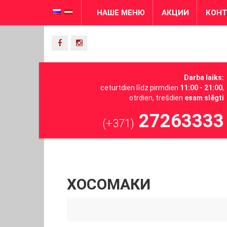
НАШЕ МЕНЮ
АКЦИИ
КОН
Darba laiks:
ceturtdien līdz pirmdien
11:00 - 21:00
,
otrdien, trešdien
esam slēgti
27263333
(+371)
ХОСОМАКИ