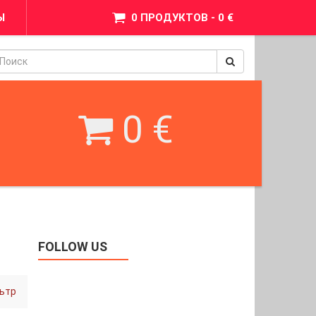
Ы
0 ПРОДУКТОВ - 0 €
pinimax
BetWest
0 €
FOLLOW US
ьтр