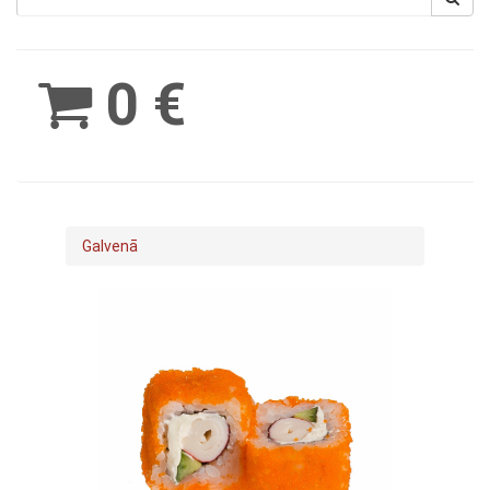
Spinimax
BetWest
0 €
Galvenā