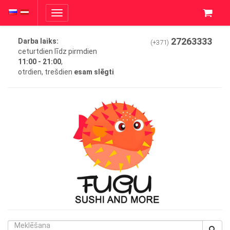
Toggle
navigation
27263333
Darba laiks:
(+371)
ceturtdien līdz pirmdien
11:00 - 21:00
,
otrdien, trešdien
esam slēgti