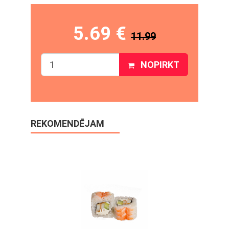
5.69 €
11.99
NOPIRKT
REKOMENDĒJAM