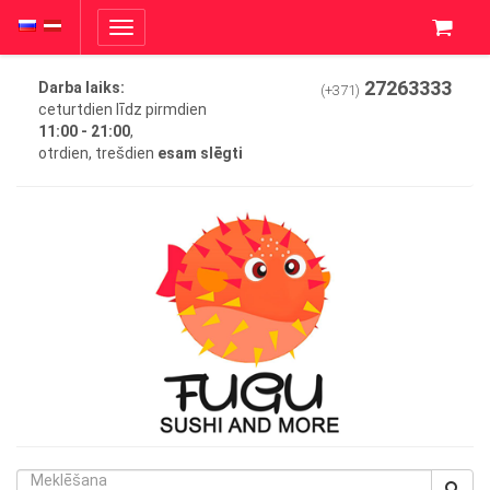
Toggle
navigation
27263333
Darba laiks:
(+371)
ceturtdien līdz pirmdien
11:00 - 21:00
,
otrdien, trešdien
esam slēgti