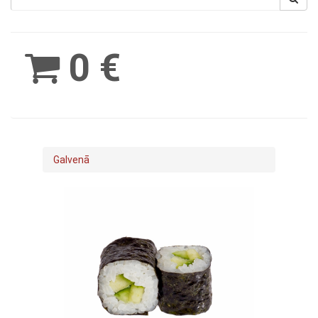
Spinimax
BetWest
0 €
Galvenā