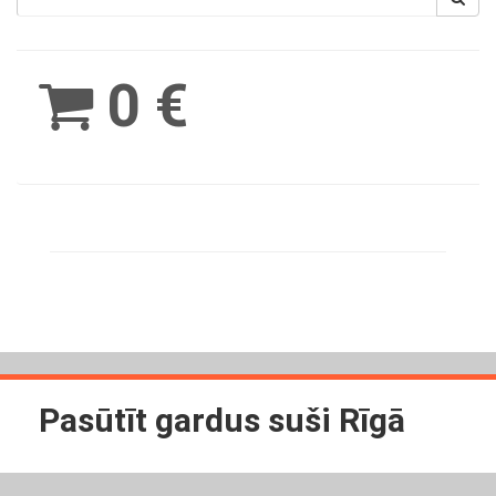
Spinimax
BetWest
0 €
Pasūtīt gardus suši Rīgā