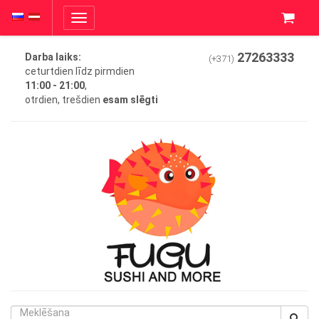
Toggle
navigation
27263333
Darba laiks:
(+371)
ceturtdien līdz pirmdien
11:00 - 21:00
,
otrdien, trešdien
esam slēgti