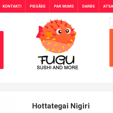
KONTAKTI
PIEGĀDE
PAR MUMS
DARBS
ATS
S
Hottategai Nigiri