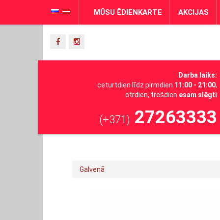
MŪSU ĒDIENKARTE
AKCIJAS
Darba laiks:
ceturtdien līdz pirmdien
11:00 - 21:00
,
otrdien, trešdien
esam slēgti
27263333
(+371)
Galvenā