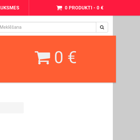
AUKSMES
0 PRODUKTI - 0 €
pinimax
BetWest
0 €