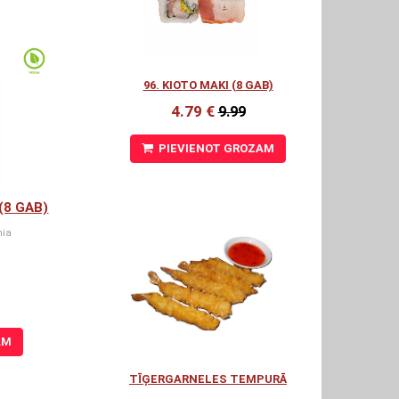
96. KIOTO MAKI (8 GAB)
4.79 €
9.99
PIEVIENOT GROZAM
(8 GAB)
hia
AM
TĪĢERGARNELES TEMPURĀ