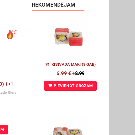
REKOMENDĒJAM
74. KISIVADA MAKI (8 GAB)
6.99 €
12.99
B) 1+1
PIEVIENOT GROZAM
kado Siers
AM