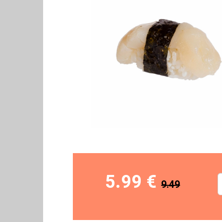
5.99 €
9.49