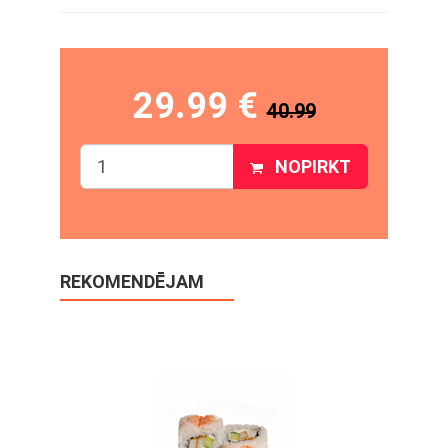
29.99 €
40.99
NOPIRKT
REKOMENDĒJAM