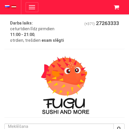
Toggle
navigation
27263333
Darba laiks:
(+371)
ceturtdien līdz pirmdien
11:00 - 21:00
,
otrdien, trešdien
esam slēgti