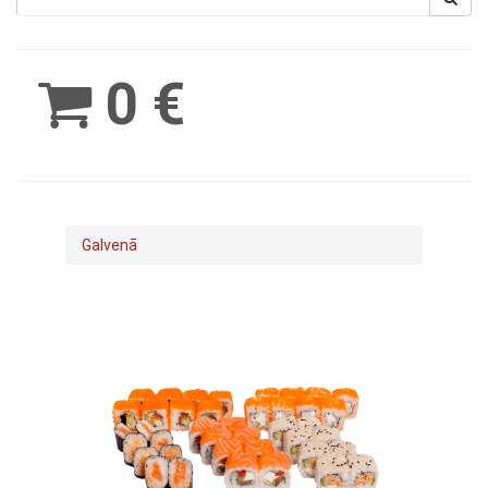
Spinimax
BetWest
0 €
Galvenā