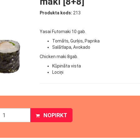
maki [8+8]
Produkta kods:
213
Yasai Futomaki 10 gab.
Tomāts, Gurķis, Paprika
Salātlapa, Avokado
Chicken maki 8gab.
Kūpināta vista
Lociņi
NOPIRKT