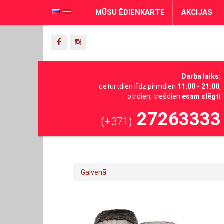
MŪSU ĒDIENKARTE
AKCIJAS
Darba laiks:
ceturtdien līdz pirmdien
11:00 - 21:00
,
otrdien, trešdien
esam slēgti
27263333
(+371)
Galvenā