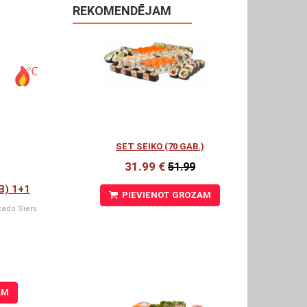
REKOMENDĒJAM
SET SEIKO (70 GAB.)
31.99 €
51.99
B) 1+1
PIEVIENOT GROZAM
kado Siers
AM