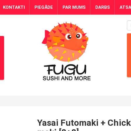
KONTAKTI
PIEGĀDE
PAR MUMS
DARBS
ATS
S
Yasai Futomaki + Chic