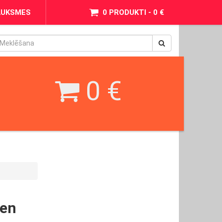
AUKSMES
0 PRODUKTI - 0 €
pinimax
BetWest
0 €
ken