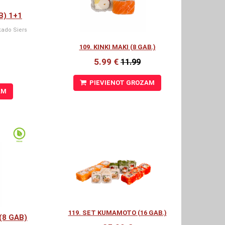
B) 1+1
kado Siers
109. KINKI MAKI (8 GAB.)
5.99 €
11.99
PIEVIENOT GROZAM
AM
119. SET KUMAMOTO (16 GAB.)
(8 GAB)