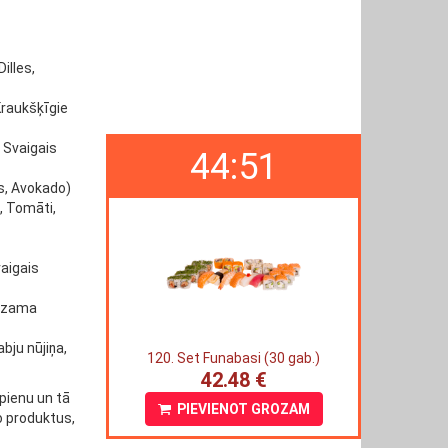
illes,
 Kraukšķīgie
, Svaigais
44:50
rs, Avokado)
, Tomāti,
vaigais
Sezama
bju nūjiņa,
120. Set Funabasi (30 gab.)
42.48 €
 pienu un tā
PIEVIENOT GROZAM
o produktus,