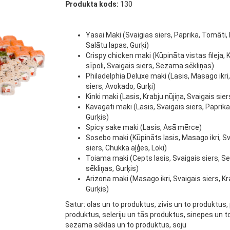
Produkta kods:
130
Yasai Maki (Svaigias siers, Paprika, Tomāti, D
Salātu lapas, Gurķi)
Crispy chicken maki (Kūpināta
vistas
fileja,
sīpoli, Svaigais siers, Sezama sēkliņas)
Philadelphia Deluxe maki (Lasis, Masago ikri
siers, Avokado, Gurķi)
Kinki maki (Lasis, Krabju nūjiņa, Svaigais sie
Kavagati maki (Lasis, Svaigais siers, Paprika
Gurķis)
Spicy sake maki (Lasis, Asā mērce)
Sosebo maki (Kūpināts lasis, Masago ikri, S
siers, Chukka aļģes, Loki)
Toiama maki (Cepts lasis, Svaigais siers, 
sēkliņas, Gurķis)
Arizona maki (Masago ikri, Svaigais siers, Kra
Gurķis)
Satur: olas un to produktus, zivis un to produktus,
produktus, seleriju un tās produktus, sinepes un t
sezama sēklas un to produktus, soju