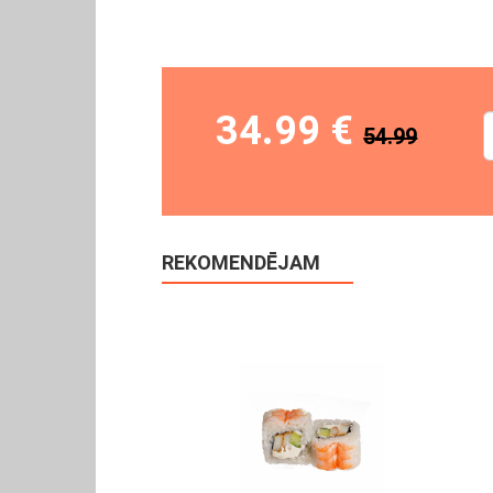
34.99 €
54.99
REKOMENDĒJAM