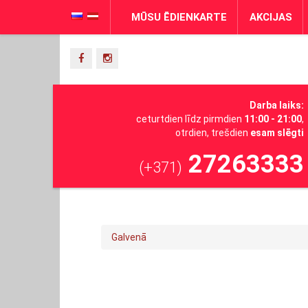
MŪSU ĒDIENKARTE
AKCIJAS
Darba laiks:
ceturtdien līdz pirmdien
11:00 - 21:00
,
otrdien, trešdien
esam slēgti
27263333
(+371)
Galvenā