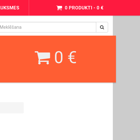
AUKSMES
0 PRODUKTI - 0 €
pinimax
BetWest
0 €