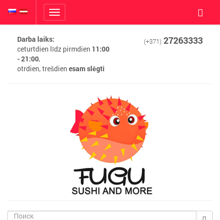
Toggle
navigation
Darba laiks:
27263333
(+371)
ceturtdien līdz pirmdien
11:00
- 21:00
,
otrdien, trešdien
esam slēgti