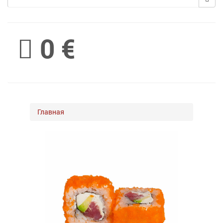
Spinimax
0 €
BetWest
Главная