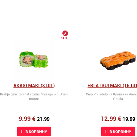
AKASI MAKI (8 ШТ)
EBI ATSUI MAKI (16 ШТ
Krabju gaļa Kūpināts zutis Masago ikri Unagi
Сыр Philadelphia Kреветки Аво
mērce
Gouda
9.99 €
12.99 €
21.99
19.99
В КОРЗИНУ
В КОРЗИНУ