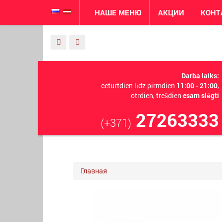
НАШЕ МЕНЮ
АКЦИИ
КОНТ
Darba laiks:
ceturtdien līdz pirmdien
11:00 - 21:00
,
otrdien, trešdien
esam slēgti
27263333
(+371)
Главная