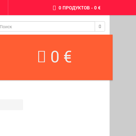
0 ПРОДУКТОВ - 0 €
pinimax
0 €
BetWest