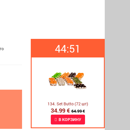
44:50
го
134. Set Butto (72 шт)
34.99 €
64.99 €
В КОРЗИНУ