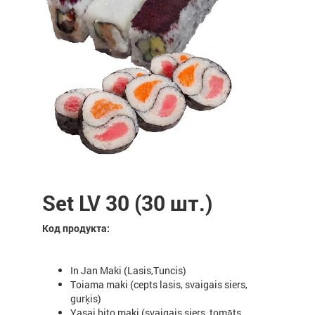
Set LV 30 (30 шт.)
Код продукта:
In Jan Maki (Lasis,Tuncis)
Toiama maki (cepts lasis, svaigais siers,
gurķis)
Yasai bito maki (svaigais siers, tomāts,