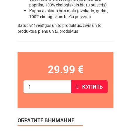
paprika, 100% ekoloģiskais biešu pulveris)
Kappa avokado bito maki (avokado, gurķis,
100% ekoloģiskais biešu pulveris)
Satur: vēžveidīgos un to produktus, zivis un to
produktus, pienu un tā produktus
29.99 €
КУПИТЬ
ОБРАТИТЕ ВНИМАНИЕ