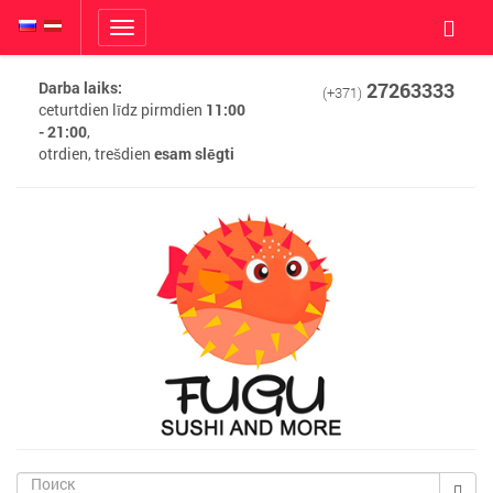
Toggle
navigation
Darba laiks:
27263333
(+371)
ceturtdien līdz pirmdien
11:00
- 21:00
,
otrdien, trešdien
esam slēgti