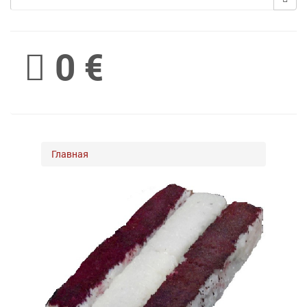
Spinimax
0 €
BetWest
Главная