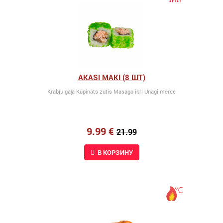
AKASI MAKI (8 ШТ)
Krabju gaļa Kūpināts zutis Masago ikri Unagi mērce
9.99 €
21.99
В КОРЗИНУ