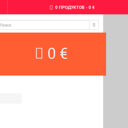
0 ПРОДУКТОВ - 0 €
pinimax
0 €
BetWest