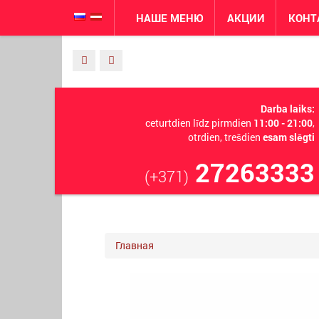
НАШЕ МЕНЮ
АКЦИИ
КОНТ
Darba laiks:
ceturtdien līdz pirmdien
11:00 - 21:00
,
otrdien, trešdien
esam slēgti
27263333
(+371)
Главная