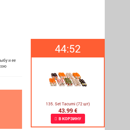
44:52
ыбу и ее
 сою
135. Set Tacumi (72 шт)
43.99 €
В КОРЗИНУ