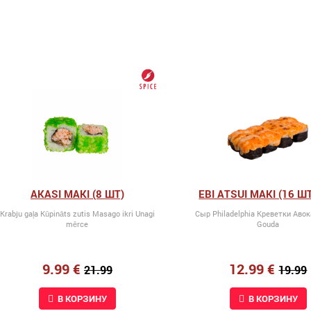
AKASI MAKI (8 ШТ)
EBI ATSUI MAKI (16 ШТ
Krabju gaļa Kūpināts zutis Masago ikri Unagi
Сыр Philadelphia Kреветки Аво
mērce
Gouda
9.99 €
12.99 €
21.99
19.99
В КОРЗИНУ
В КОРЗИНУ