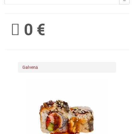
Spinimax
0 €
BetWest
Galvenā