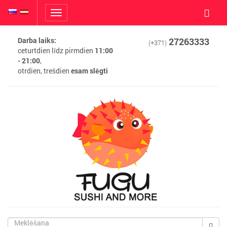
Toggle
navigation
Darba laiks:
27263333
(+371)
ceturtdien līdz pirmdien
11:00
- 21:00
,
otrdien, trešdien
esam slēgti