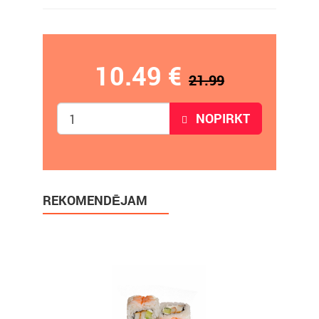
10.49 €
21.99
NOPIRKT
REKOMENDĒJAM